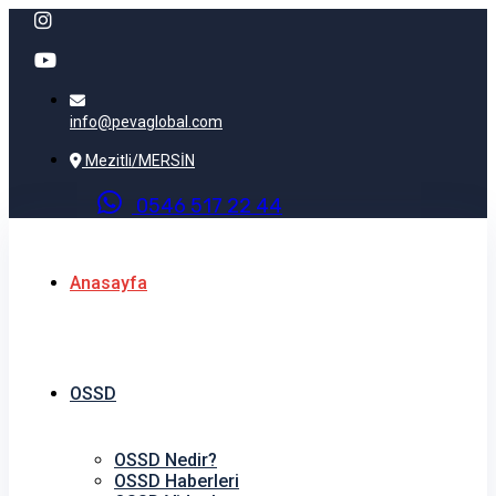
info@pevaglobal.com
Mezitli/MERSİN
0
5
4
6
5
1
7
2
2
4
4
Anasayfa
OSSD
OSSD Nedir?
OSSD Haberleri