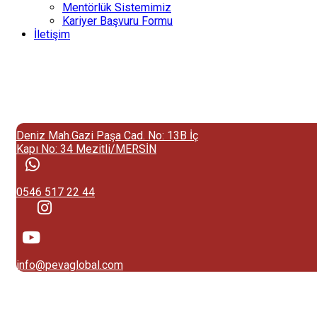
Mentörlük Sistemimiz
Kariyer Başvuru Formu
İletişim
Deniz Mah.Gazi Paşa Cad. No: 13B İç
Kapı No: 34 Mezitli/MERSİN
0546 517 22 44
info@pevaglobal.com