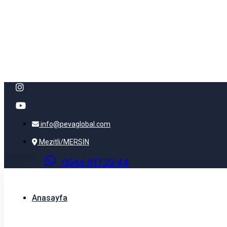
info@pevaglobal.com
Mezitli/MERSİN
0
5
4
6
5
1
7
2
2
4
4
Anasayfa