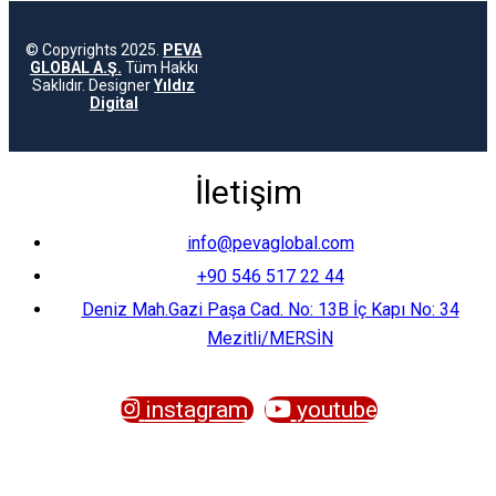
©
Copyrights 2025.
PEVA
GLOBAL A.Ş.
Tüm Hakkı
Saklıdır. Designer
Yıldız
Digital
İletişim
info@pevaglobal.com
+90 546 517 22 44
Deniz Mah.Gazi Paşa Cad. No: 13B İç Kapı No: 34
Mezitli/MERSİN
instagram
youtube