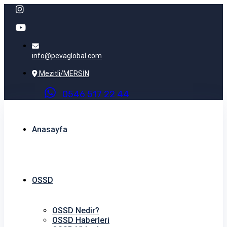
info@pevaglobal.com
Mezitli/MERSİN
0
5
4
6
5
1
7
2
2
4
4
Anasayfa
OSSD
OSSD Nedir?
OSSD Haberleri