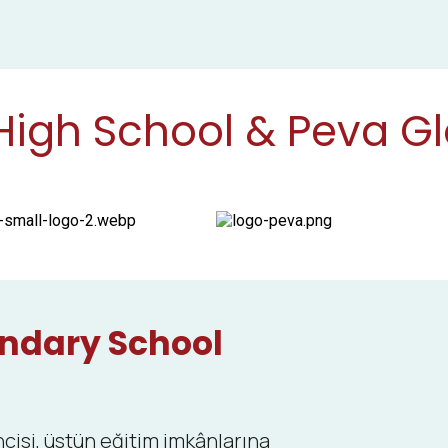
gh School & Peva Glob
ndary School
isi, üstün eğitim imkânlarına