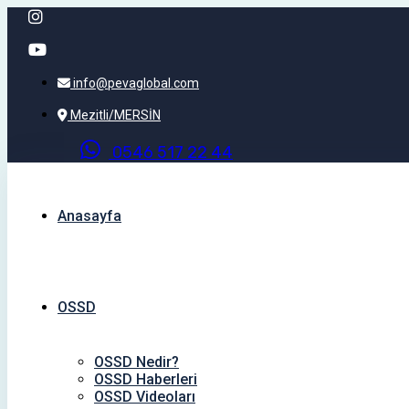
info@pevaglobal.com
Mezitli/MERSİN
0
5
4
6
5
1
7
2
2
4
4
Anasayfa
OSSD
OSSD Nedir?
OSSD Haberleri
OSSD Videoları