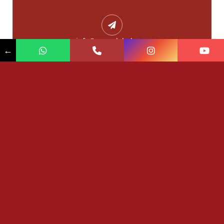
info@pevaglobal.com
←
Hayalinizdeki geleceği
şekillendiriyoruz
DANIŞMANLIK AL
DANIŞMANLIK AL
Bağlantılar
OSSD Haberleri