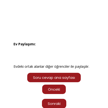
seçnekleri vardır.
Yemekli ya da yemeksiz, ortak mutfak kullanımı
imkanı olabilir.
Aile yanında konaklamaya göre daha
maliyetlidir.
Ev Paylaşımı:
Tek kişilik ya da paylaşımlı odalarda kalınır.
Evdeki ortak alanlar diğer öğrenciler ile paylaşılır.
Soru cevap ana sayfası
Önceki
Sonraki